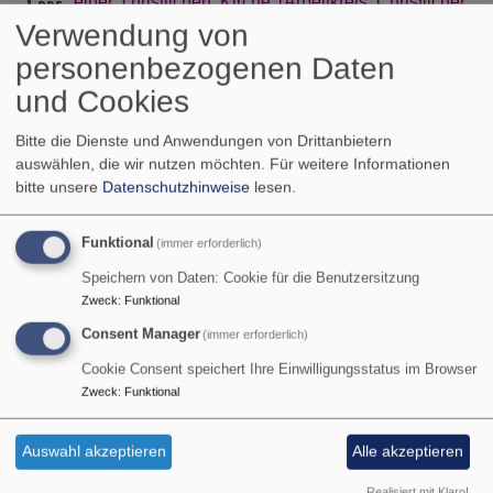
einer christlichen Kirche (Arbeitkreis Christlicher
Verwendung von
Kirchen)
697.88 KB
personenbezogenen Daten
ist.
und Cookies
Bitte die Dienste und Anwendungen von Drittanbietern
Wenn Sie weitere Anregungen zum Thema Taufe
auswählen, die wir nutzen möchten.
Für weitere Informationen
suchen, probieren Sie doch die neue Taufbegleiter App
bitte unsere
Datenschutzhinweise
lesen.
aus:
Funktional
(immer erforderlich)
Speichern von Daten: Cookie für die Benutzersitzung
Zweck
:
Funktional
Consent Manager
(immer erforderlich)
Cookie Consent speichert Ihre Einwilligungsstatus im Browser
Zweck
:
Funktional
Auswahl akzeptieren
Alle akzeptieren
Realisiert mit Klaro!